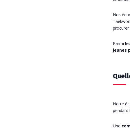
Nos éduc
Taekwond
procurer 
Parmi le
jeunes p
Quell
Notre éc
pendant l
Une
con