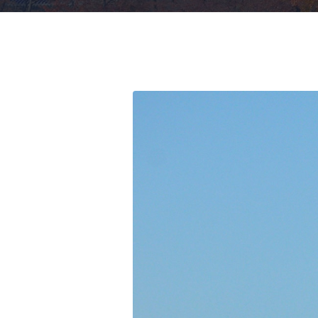
Centre Éducatif Fermé
Kongombe Yamale Ulrich
Les Men
ASELQO
Michel Tonguino
Centre de Loisirs
Donald Hien
ISAEC
Jonathan Faux
Antoine Leguy
Céline Bernadat