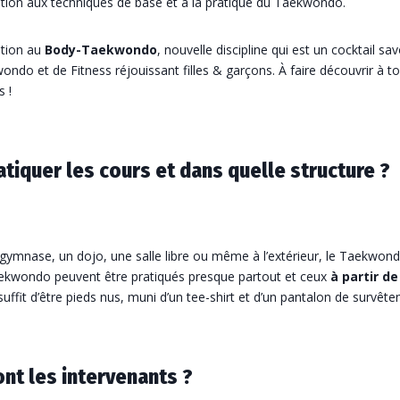
ation aux techniques de base et à la pratique du Taekwondo.
ation au
Body-Taekwondo
, nouvelle discipline qui est un cocktail sa
ndo et de Fitness réjouissant filles & garçons. À faire découvrir à t
 !
atiquer les cours et dans quelle structure ?
gymnase, un dojo, une salle libre ou même à l’extérieur, le Taekwond
kwondo peuvent être pratiqués presque partout et ceux
à partir de
l suffit d’être pieds nus, muni d’un tee-shirt et d’un pantalon de survêt
ont les intervenants ?