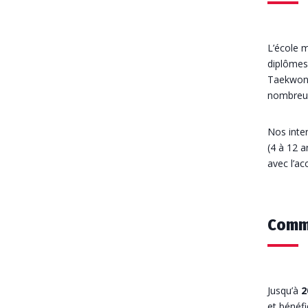
L’école m
diplômes
Taekwond
nombreus
Nos inte
(4 à 12 a
avec l’a
Comme
Jusqu’à
2
et bénéf