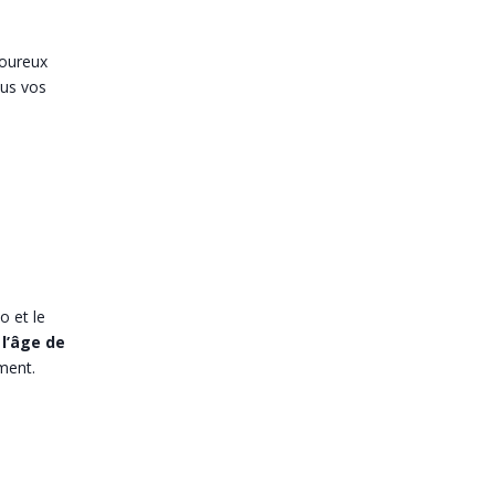
voureux
ous vos
o et le
 l’âge de
ement.