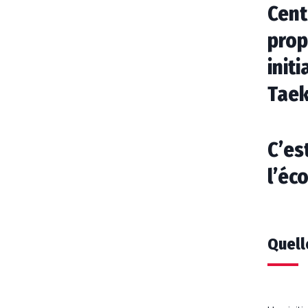
Cent
prop
init
Tae
C’es
l’éc
Quell