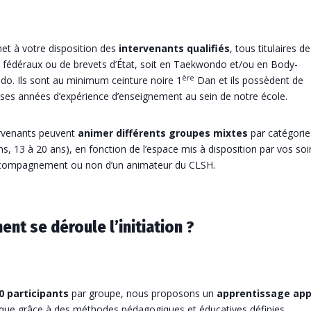
et à votre disposition des
intervenants qualifiés
, tous titulaires de
 fédéraux ou de brevets d’État, soit en Taekwondo et/ou en Body-
ère
o. Ils sont au minimum ceinture noire 1
Dan et ils possèdent de
es années d’expérience d’enseignement au sein de notre école.
rvenants peuvent
animer différents groupes mixtes
par catégorie
ns, 13 à 20 ans), en fonction de l’espace mis à disposition par vos soi
ccompagnement ou non d’un animateur du CLSH.
nt se déroule l’initiation ?
0 participants
par groupe, nous proposons un
apprentissage app
ique grâce à des méthodes pédagogiques et éducatives définies.