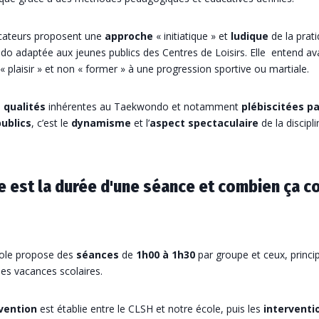
ateurs proposent une
approche
« initiatique » et
ludique
de la prat
o adaptée aux jeunes publics des Centres de Loisirs. Elle entend av
« plaisir » et non « former » à une progression sportive ou martiale.
s
qualités
inhérentes au Taekwondo et notamment
plébiscitées pa
ublics
, c’est le
dynamisme
et l’
aspect spectaculaire
de la discipli
e est la durée d'une séance et combien ça c
ole propose des
séances
de
1h00 à 1h30
par groupe et ceux, princ
es vacances scolaires.
vention
est établie entre le CLSH et notre école, puis les
interventi