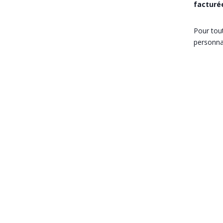
facturée
Pour tou
personnal