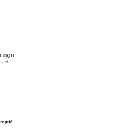
s d’âges
ns et
roprié