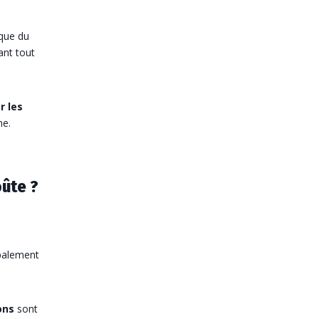
ique du
ant tout
r les
ne.
oûte ?
ipalement
ons
sont