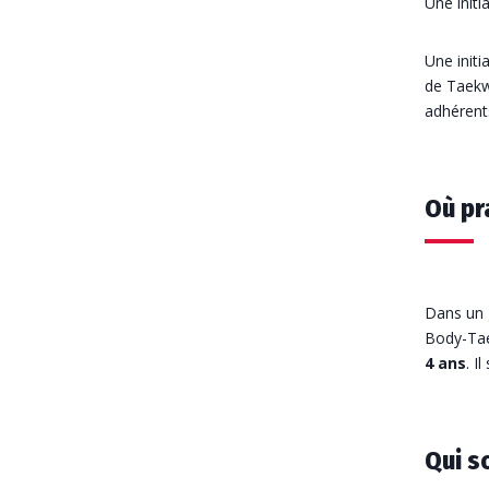
Une initi
Une initi
de Taekwo
adhérents
Où pr
Dans un 
Body-Tae
4 ans
. I
Qui s