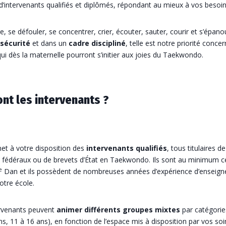
’intervenants qualifiés et diplômés, répondant au mieux à vos besoin
, se défouler, se concentrer, crier, écouter, sauter, courir et s’épanou
sécurité
et dans un
cadre discipliné
, telle est notre priorité concer
ui dès la maternelle pourront s’initier aux joies du Taekwondo.
ont les intervenants ?
et à votre disposition des
intervenants qualifiés
, tous titulaires de
 fédéraux ou de brevets d’État en Taekwondo. Ils sont au minimum c
e
Dan et ils possèdent de nombreuses années d’expérience d’enseig
otre école.
rvenants peuvent
animer différents groupes mixtes
par catégorie
ns, 11 à 16 ans), en fonction de l’espace mis à disposition par vos soi