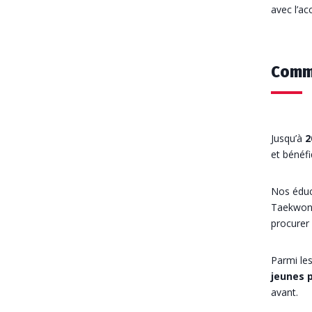
avec l’a
Comme
Jusqu’à
2
et bénéf
Nos éduc
Taekwond
procurer 
Parmi le
jeunes p
avant.