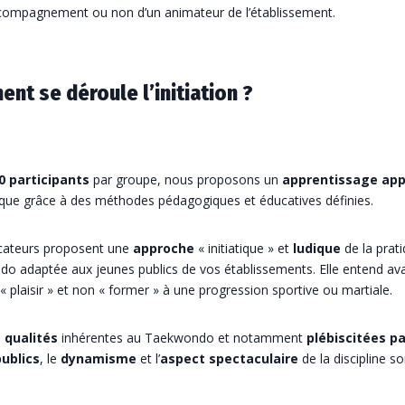
ccompagnement ou non d’un animateur de l’établissement.
nt se déroule l’initiation ?
0 participants
par groupe, nous proposons un
apprentissage app
ique grâce à des méthodes pédagogiques et éducatives définies.
ateurs proposent une
approche
« initiatique » et
ludique
de la prat
o adaptée aux jeunes publics de vos établissements. Elle entend ava
« plaisir » et non « former » à une progression sportive ou martiale.
s
qualités
inhérentes au Taekwondo et notamment
plébiscitées pa
ublics
, le
dynamisme
et l’
aspect spectaculaire
de la discipline s