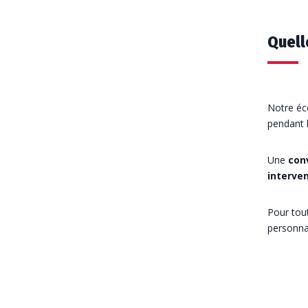
Quell
Notre éc
pendant l
Une
con
interven
Pour tou
personnal