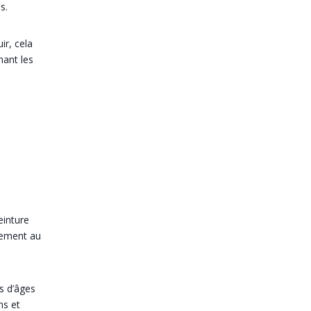
s.
ir, cela
nant les
einture
nement au
s d’âges
ns et