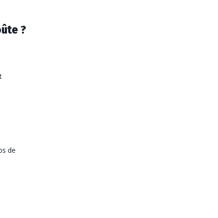
oûte ?
t
ps de