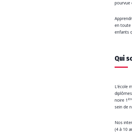
pourvue d
Apprendre
en toute
enfants q
Qui s
L’école m
diplômes
èr
noire 1
sein de n
Nos inte
(4 à 10 a