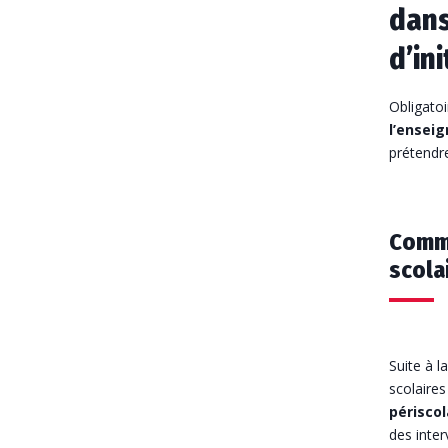
dans
d’in
Obligatoi
l’enseig
prétendre
Comme
scola
Suite à 
scolaires
périscol
des inter