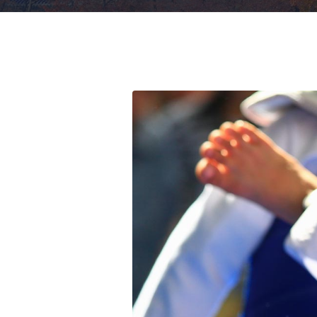
Centre Éducatif Fermé
Kongombe Yamale Ulrich
Les Men
ASELQO
Michel Tonguino
Centre de Loisirs
Donald Hien
ISAEC
Jonathan Faux
Antoine Leguy
Céline Bernadat