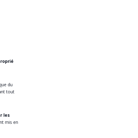
roprié
ique du
nt tout
r les
ont mis en