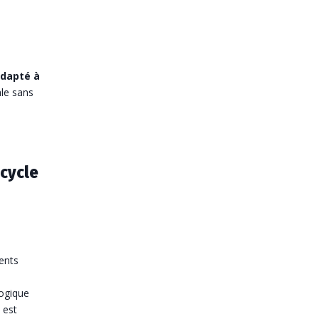
dapté à
ale sans
 cycle
ents
gogique
 est